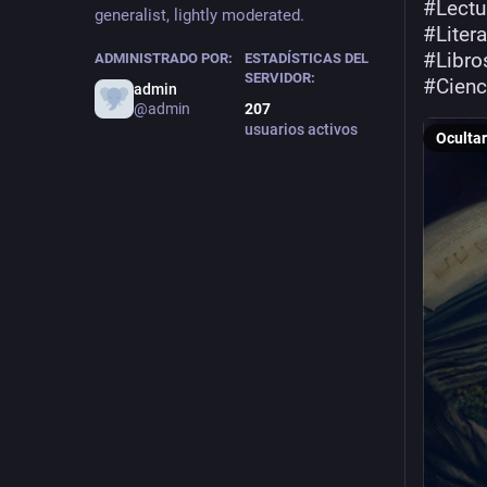
#
Lect
generalist, lightly moderated.
#
Liter
#
Libro
ADMINISTRADO POR:
ESTADÍSTICAS DEL
SERVIDOR:
#
Cienc
admin
@admin
207
usuarios activos
Ocultar