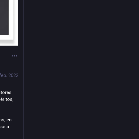
feb. 2022
tores 
ritos, 
s, en 
se a 