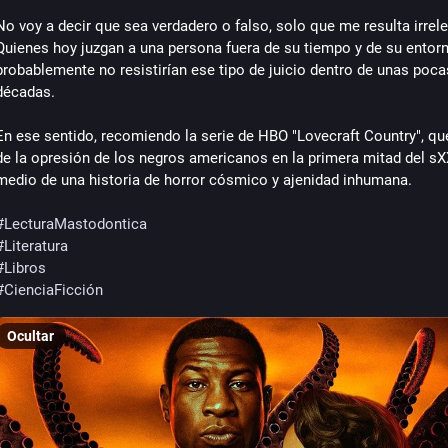
No voy a decir que sea verdadero o falso, solo que me resulta irrele
Quienes hoy juzgan a una persona fuera de su tiempo y de su entorn
probablemente no resistirían ese tipo de juicio dentro de unas pocas
décadas.
En ese sentido, recomiendo la serie de HBO "Lovecraft Country", que
de la opresión de los negros americanos en la primera mitad del sXX
medio de una historia de horror cósmico y ajenidad inhumana. 
#
LecturaMastodontica
#
Literatura
#
Libros
#
CienciaFicción
Ocultar