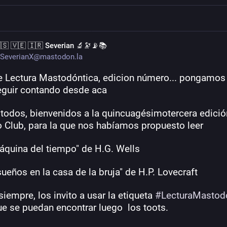
🇸 🇻🇪 🇮🇷 Severian 🔬🔭📡📚
SeverianX@mastodon.la
e Lectura Mastodóntica, edicion número... pongamos 
eguir contando desde aca
 todos, bienvenidos a la quincuagésimotercera edición
o Club, para la que nos habíamos propuesto leer
máquina del tiempo" de H.G. Wells
sueños en la casa de la bruja" de H.P. Lovecraft
empre, los invito a usar la etiqueta 
#
LecturaMastod
e se puedan encontrar luego  los toots. 