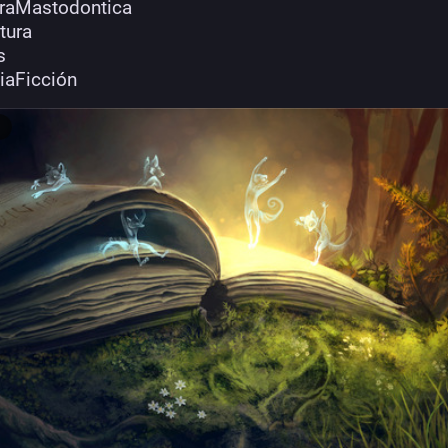
uraMastodontica
atura
s
iaFicción