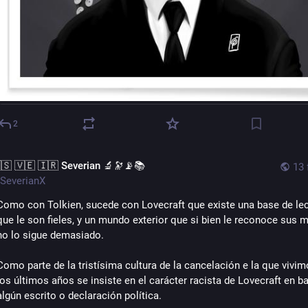
2
🇸 🇻🇪 🇮🇷 Severian 🔬🔭📡📚
13 
SeverianX
Como con Tolkien, sucede con Lovecraft que existe una base de lec
que le son fieles, y un mundo exterior que si bien le reconoce sus mé
no lo sigue demasiado.
Como parte de la tristísima cultura de la cancelación e la que vivimo
los últimos años se insiste en el carácter racista de Lovecraft en ba
algún escrito o declaración política.