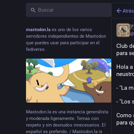
Atrás

mastodon.la
es uno de los varios
@
servidores independientes de Mastodon
que puedes usar para participar en el
Club d
fediverso.
para s
Hola a
neustr
- "La 
- "Los 
Mastodon.la es una instancia generalista
Como si
y moderada ligeramente. Temas con
para qu
respeto y sin desnudos innecesarios. El
español es preferido. / Mastodon.la is