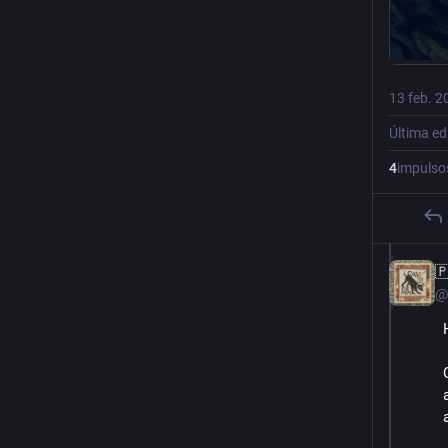
13 feb. 2
Última ed
4
impulso

@