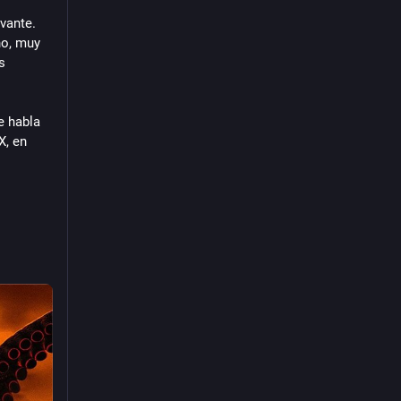
vante. 
o, muy 
 
 habla 
, en 