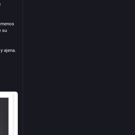
 
ómenos 
 su 
y ajena.