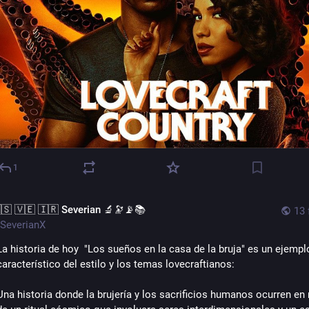
1
🇸 🇻🇪 🇮🇷 Severian 🔬🔭📡📚
13 
SeverianX
La historia de hoy  "Los sueños en la casa de la bruja" es un ejemplo
característico del estilo y los temas lovecraftianos: 
Una historia donde la brujería y los sacrificios humanos ocurren en