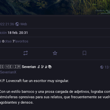
022 21:36
·
·
Web
ición
18 feb. 20:31
s
·
0
citas
·
7
favoritos
🇸 🇻🇪 🇮🇷 Severian 🔬🔭📡📚
13 
SeverianX
H.P. Lovecraft fue un escritor muy singular.
Con un estilo barroco y una prosa cargada de adjetivos, lograba cons
atmósferas opresivas para sus relatos, que frecuentemente se vuelv
agobiantes y densos.