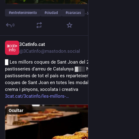
Lo que empezó como comida de campesinos acabó 
convirtiéndose en un símbolo gastronómico internacional.
#
entretenimiento
#
ciudad
#
caracas
…y 5 más
Y eso tiene algo de ironía histórica: durante siglos fueron 
0
platos modestos de trabajadores del campo. 
Hoy son protagonistas de libros de cocina, concursos 
gastronómicos y restaurantes de lujo.
3CatInfo.cat
31 may.
@3CatInfo@mastodon.social
▣▣▣▣▣▣▣▣▣▣▣▣▣▣▣▣▣▣
█ Les millors coques de Sant Joan del 2026 es fan a nou 
pastisseries d'arreu de Catalunya ▓▒░ Nou forns i 
pastisseries de tot el país es reparteixen el podi de les millors 
coques de Sant Joan en totes les modalitats: llardons, fruita, 
crema i pinyons, xocolata i creativa
3cat.cat/3catinfo/les-millors-
Ocultar