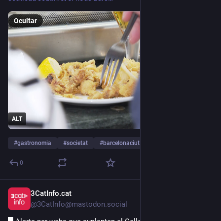
Ocultar
ALT
#
gastronomia
#
societat
#
barcelonaciutat
…y 1 más
0
3CatInfo.cat
15 jun.
@3CatInfo@mastodon.social