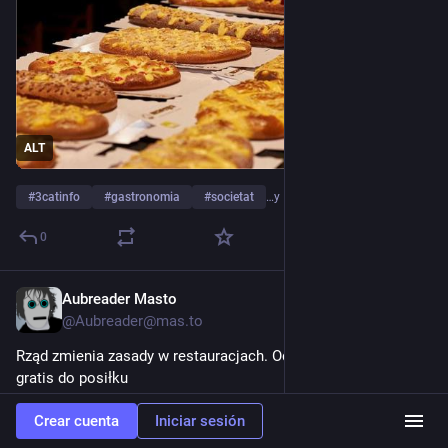
ALT
#
3catinfo
#
gastronomia
#
societat
…y 1 más
0
Aubreader Masto
31 may.
@Aubreader@mas.to
Rząd zmienia zasady w restauracjach. Od 12 sierpnia 0,5 litra 
gratis do posiłku
Crear cuenta
Iniciar sesión
rynekzdrowia.pl/Prawo/Rzad-zmi