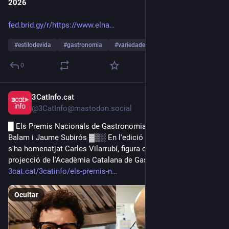
2026
También se cocina en callejones, entre fuego, tomate y 
fed.brid.gy/r/https://www.elna
necesidad.
#
estilodevida
#
gastronomia
#
variedades
…y 3 más
Y quizá por eso sigue siendo tan poderosa: porque detrás de 
cada bocado hay una lección sencilla. 
0
Lo humilde, cuando lleva identidad, memoria y orgullo, puede 
conquistar el mundo sin dejar de pertenecer al pueblo que lo 
3CatInfo.cat
3 jun.
creó.
@3CatInfo@mastodon.social
▣▣▣▣▣▣▣▣▣▣▣▣▣▣▣▣▣▣
█ Els Premis Nacionals de Gastronomia 2026 reconeixen Raül 
Balam i Jaume Subirós ▓▒░ En l'edició d'aquest any també 
s'ha homenatjat Carles Vilarrubí, figura clau en la renovació i 
projecció de l'Acadèmia Catalana de Gastronomia i Nutrició
3cat.cat/3catinfo/els-premis-n
Ocultar