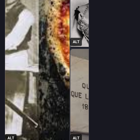
Ya en la Antigüedad existían panes planos que servían como 
base para otros alimentos. 
Los griegos preparaban el *plakous*, los romanos consumían 
diversas tortas de pan condimentadas y, durante siglos, 
muchas culturas mediterráneas utilizaron masas horneadas 
como soporte para ingredientes sencillos.
ALT
Lo que hizo diferente a la pizza napolitana fue un ingrediente 
llegado desde América: el tomate.
Cuando el tomate apareció en Europa durante el siglo XVI, 
muchos lo consideraron una planta ornamental e incluso 
sospechosa. 
Durante bastante tiempo se creyó que podía ser venenoso. 
Fueron las clases populares del sur de Italia quienes 
comenzaron a incorporarlo a su alimentación. 
Sin saberlo, estaban creando la combinación que acabaría 
dando fama mundial a la pizza.
Luego llegó la historia que cambiaría su destino.
ALT
ALT