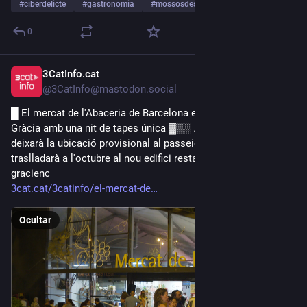
#
ciberdelicte
#
gastronomia
#
mossosdesquadra
…y 3 más
0
3CatInfo.cat
14 jun.
@3CatInfo@mastodon.social
█ El mercat de l'Abaceria de Barcelona es prepara per tornar a 
Gràcia amb una nit de tapes única ▓▒░ Aquest mercat 
deixarà la ubicació provisional al passeig de Sant Joan i es 
traslladarà a l'octubre al nou edifici restaurat al cor del barri 
gracienc
3cat.cat/3catinfo/el-mercat-de
Ocultar