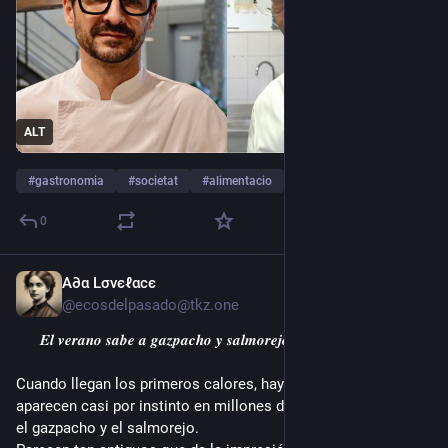
ALT
#
gastronomia
#
societat
#
alimentacio
…y 1 más
0
A∂α Lσνєℓαcє
3 jun.
@ecosdelpasado@tkz.one
 𝑬𝒍 𝒗𝒆𝒓𝒂𝒏𝒐 𝒔𝒂𝒃𝒆 𝒂 𝒈𝒂𝒛𝒑𝒂𝒄𝒉𝒐 𝒚 𝒔𝒂𝒍𝒎𝒐𝒓𝒆𝒋𝒐 
Cuando llegan los primeros calores, hay dos platos que 
aparecen casi por instinto en millones de mesas españolas: 
el gazpacho y el salmorejo. 