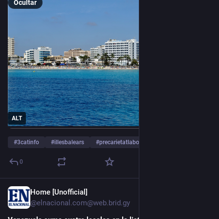
Ocultar
O resultado é uma torta ensolarada, derretida na boca e 
intensamente perfumada, o tipo de receita que a gente 
prepara pela primeira vez… antes de repeti-la durante todo o 
verão.
Ingredientes
Para 4 pessoas
Forma para torta de 24 cm de diâmetro
ALT
Para a massa:
#
3catinfo
#
illesbalears
#
precarietatlaboral
…y 2 más
250 g de farinha
150 g de iogurte grego ou queijo branco ou skyr
0
2 colheres de sopa de azeite de oliva
1 pitada de sal
Home [Unofficial]
17 jul.
@elnacional.com@web.brid.gy
Para o recheio: