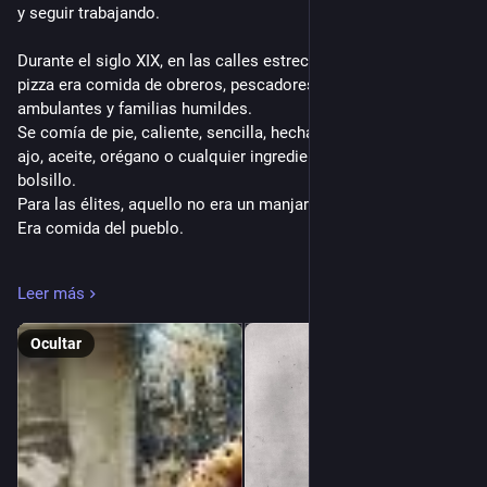
y seguir trabajando.
Durante el siglo XIX, en las calles estrechas de Nápoles, la 
pizza era comida de obreros, pescadores, vendedores 
ambulantes y familias humildes. 
Se comía de pie, caliente, sencilla, hecha con masa, tomate, 
ajo, aceite, orégano o cualquier ingrediente que permitiera el 
bolsillo. 
Para las élites, aquello no era un manjar. 
Era comida del pueblo.
Pero precisamente ahí residía su fuerza.
Leer más
La pizza no pretendía ser elegante. 
Ocultar
Era rápida, nutritiva, económica y profundamente napolitana. 
Olía a horno de leña, a calle, a puerto, a manos trabajadoras y 
a una ciudad que sabía convertir pocos ingredientes en algo 
memorable.
Sin embargo, la historia de la pizza comenzó mucho antes. 