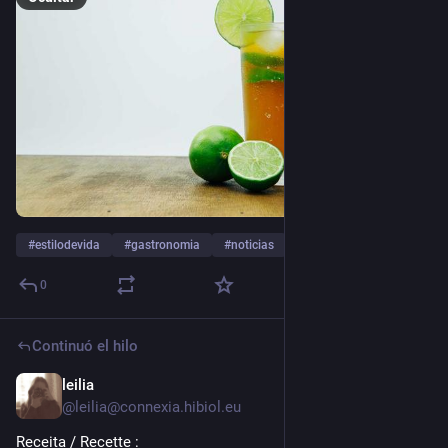
#
estilodevida
#
gastronomia
#
noticias
…y 4 más
0
Continuó el hilo
leilia
2 d
@leilia@connexia.hibiol.eu
Receita / Recette :