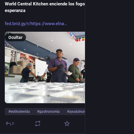
World Central Kitchen enciende los fogones para alimentar la 
Misture a farinha, o iogurte grego — ou queijo branco ou skyr 
esperanza
—, o azeite e o sal até obter uma massa macia. Deixe 
descansar por 30 minutos. Em seguida, abra a massa entre 
fed.brid.gy/r/https://www.elna
duas folhas de papel manteiga, bem fina.
Ocultar
Retire a polpa das berinjelas assadas e misture com os 
dentes de alho confitados. Tempere com sal e pimenta.
Estenda a massa na forma forrada com papel manteiga. 
Espalhe o pesto rosso sobre a base de massa. Distribua por 
cima a mistura de berinjelas. Contorne a borda com os 
tomates-cereja cortados ao meio. Salgue os tomates e regue 
com um fio de azeite de oliva.
Leve ao forno por 30 a 40 minutos.
Deixe esfriar ao retirar do forno.
#
estilodevida
#
gastronomia
#
ayudahumanitaria
…y 3 más
Na hora de servir, coloque a stracciatella (a parte cremosa do 
0
interior da burrata) no centro da torta, com algumas folhas de 
rúcula, um fio de azeite de oliva e uma pitada de pimenta 