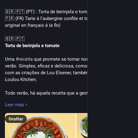
🇧🇷 🇵🇹 (PT) : Torta de berinjela e tomate
🇫🇷 (FR) Tarte à l'aubergine confite et tomate 
(voir la recette 
original en français à la fin)
🇧🇷 🇵🇹
Torta de berinjela e tomate
Uma 
#
receita
 que promete se tornar nossa obsessão deste 
verão. Simples, eficaz e deliciosa, como sempre acontece 
com as criações de Lou Elsener, também conhecida como 
Loulou Kitchen.
Todo verão, há aquela receita que a gente quer repetir 
infinitas vezes, porque é infalível e tem o sabor das férias. E, 
Leer más
às vezes, um pequeno detalhe muda tudo. Será essa massa 
rápida, uma mistura de farinha, iogurte e azeite, ao mesmo 
Ocultar
tempo densa, macia e levemente elástica? Será a 
combinação das berinjelas assadas lentamente no forno – 
única exigência real desta receita, que pede um pouco de 