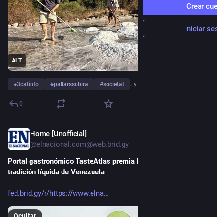
Crear cu
Iniciar se
ALT
#
3catinfo
#
pallarssobira
#
societat
…y 2 más
0
Home [Unofficial]
2 d
@elnacional.com@web.brid.gy
Portal gastronómico TasteAtlas premia la destilería y la 
tradición líquida de Venezuela
fed.brid.gy/r/https://www.elna
Ocultar