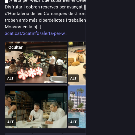
█ Alerta per webs que suplanten el Celler de Can Roca i el 
Disfrutar i cobren reserves per avançat ▓▒░ La Federació 
d'Hostaleria de les Comarques de Girona diu que cada cop es 
troben amb més ciberdelictes i treballen estretament amb els 
Mossos en la p[…]
3cat.cat/3catinfo/alerta-per-w
Ocultar
ALT
ALT
ALT
ALT