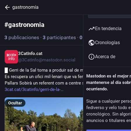
gastronomía
#
gastronomia
Seguir etiqueta
En tendencia
3
publicaciones
·
3
participantes
·
0
publicaciones hoy
Cronologías
3CatInfo.cat
19 h
Acerca de
@3CatInfo@mastodon.social
█ Gerri de la Sal torna a produir sal de manera artesanal ▓▒░ 
Mastodon es el mejor
Es recupera un ofici mil·lenari que va fer d'aquest municipi del 
mantenerse al día sobr
Pallars Sobirà un referent com a centre saliner del país
ocurriendo.
3cat.cat/3catinfo/gerri-de-la-
Sigue a cualquier pers
Ocultar
fediverso y velo todo 
cronológico. Sin algor
anuncios o titulares e