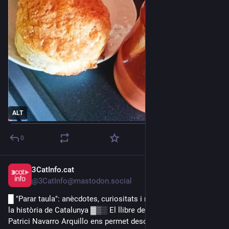
Pour 4 personnes
Moule à tarte diamètre 24 cm
Pour la pâte :
250 g de farine
150 g de yaourt grec ou fromage blanc ou skyr
2 c. à s. d’huile d’olive
1 pincée de sel
ALT
Pour la garniture :
0
3 aubergines
1 tête d’ail
3CatInfo.cat
1 c. à s. de pesto rosso (du commerce)
29 jun.
@3CatInfo@mastodon.social
1 dizaine de tomates cerise
1 burrata
█ "Parar taula": anècdotes, curiositats i receptes per degustar 
Huile d’olive
la història de Catalunya ▓▒░ El llibre de l'historiador Ivan 
Sel, poivre
Patrici Navarro Arquillo ens permet descobrir i també tastar 
Quelques feuilles de roquette