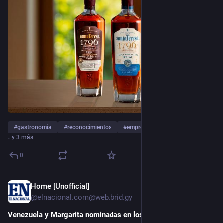
Viajó con millones de inmigrantes italianos que abandonaron 
su tierra entre finales del siglo XIX y principios del XX. 
Llegó a los barrios obreros de Nueva York, Buenos Aires, São 
Paulo y muchas otras ciudades. 
Allí cambió, se adaptó, incorporó nuevos ingredientes y 
desarrolló estilos propios, pero nunca perdió del todo sus 
raíces napolitanas.
Hay una imagen que resume bien su éxito: lo que comenzó 
como comida barata vendida en las calles de Nápoles 
terminó apareciendo en restaurantes de lujo, cadenas 
internacionales y mesas de todos los continentes.
#
gastronomia
#
reconocimientos
#
empresasvenezolanas
…y 3 más
En 2017, la propia UNESCO reconoció el arte tradicional de 
los pizzaioli napolitanos como Patrimonio Cultural Inmaterial 
0
de la Humanidad, un homenaje a generaciones de maestros 
que habían conservado una tradición nacida entre hornos, 
Home [Unofficial]
5 jun.
harina y esfuerzo.
@elnacional.com@web.brid.gy
La pizza Margarita recuerda que la historia no siempre se 
Venezuela y Margarita nominadas en los World Travel Awards 
cocina en los grandes salones.