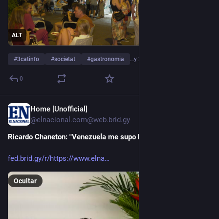
ALT
#
3catinfo
#
societat
#
gastronomia
…y 2 más
0
Home [Unofficial]
12 jun.
@elnacional.com@web.brid.gy
Ricardo Chaneton: "Venezuela me supo bien"
fed.brid.gy/r/https://www.elna
Ocultar