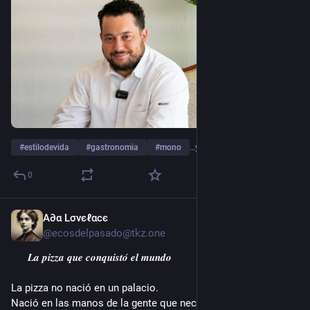
#
estilodevida
#
gastronomia
#
mono
…y 4 más
0
A∂α Lσνєℓαcє
9 jun.
@ecosdelpasado@tkz.one
 𝑳𝒂 𝒑𝒊𝒛𝒛𝒂 𝒒𝒖𝒆 𝒄𝒐𝒏𝒒𝒖𝒊𝒔𝒕𝒐́ 𝒆𝒍 𝒎𝒖𝒏𝒅𝒐 
La pizza no nació en un palacio. 
Nació en las manos de la gente que necesitaba comer barato 