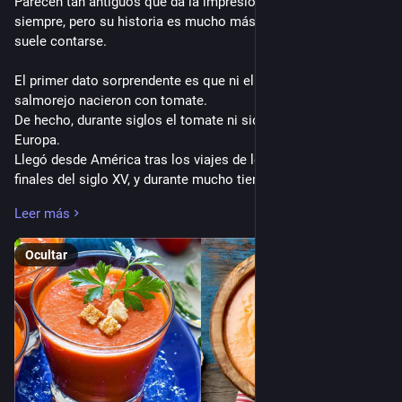
Parecen tan antiguos que da la impresión de que han existido 
siempre, pero su historia es mucho más curiosa de lo que 
suele contarse.
El primer dato sorprendente es que ni el gazpacho ni el 
salmorejo nacieron con tomate. 
De hecho, durante siglos el tomate ni siquiera existía en 
Europa. 
Llegó desde América tras los viajes de los españoles a 
finales del siglo XV, y durante mucho tiempo se miró con 
desconfianza. 
Leer más
Hubo quien pensó que era venenoso porque pertenecía a la 
misma familia que algunas plantas tóxicas.
Ocultar
Así que si viajáramos a la Andalucía medieval y pidiéramos 
un gazpacho, nos servirían algo muy diferente. El llamado 
"gazpacho primitivo" era una mezcla humilde de pan duro, ajo, 
aceite de oliva, agua y vinagre. Nada más.
Su origen exacto sigue siendo motivo de debate. 
Algunos historiadores creen que deriva de mezclas similares 