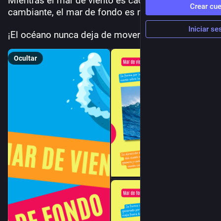
Mientras el mar de viento es caótico y 
Crear cu
cambiante, el mar de fondo es más predecible.
Iniciar se
¡El océano nunca deja de moverse! 🌊💙
Ocultar