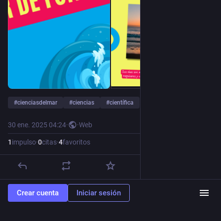
#
cienciasdelmar
#
ciencias
#
científica
…y 18 más
30 ene. 2025 04:24
·
·
Web
1
impulso
·
0
citas
·
4
favoritos
Crear cuenta
Iniciar sesión