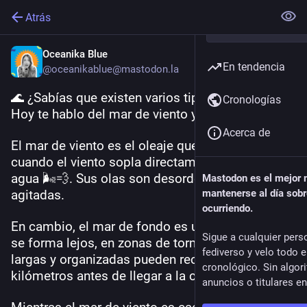
Atrás
Oceanika Blue
En tendencia
@oceanikablue@mastodon.la
🌊 ¿Sabías que existen varios tipos de oleaje? 🌊 
Cronologías
Hoy te hablo del mar de viento y mar de fondo.
Acerca de
El mar de viento es el oleaje que se forma 
cuando el viento sopla directamente sobre el 
agua 🌬️💨. Sus olas son desordenadas, cortas y 
Mastodon es el mejor
agitadas.
mantenerse al día sobr
ocurriendo.
En cambio, el mar de fondo es un viajero 🌎🌊: 
Sigue a cualquier pers
se forma lejos, en zonas de tormenta, y sus olas 
fediverso y velo todo 
largas y organizadas pueden recorrer miles de 
cronológico. Sin algor
kilómetros antes de llegar a la costa.
anuncios o titulares e