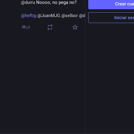
@
durru
 Noooo, no pega no?
Crear cu
@
heftig
@
JuanMJG
@
selbor
@
dhouard
Iniciar se
0