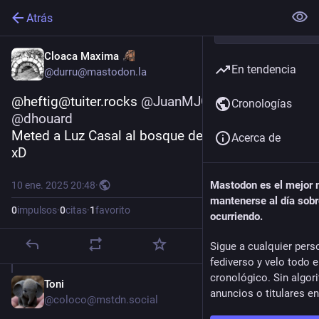
Atrás
Cloaca Maxima
En tendencia
@durru@mastodon.la
@heftig@tuiter.rocks 
@
JuanMJG
@
selbor
Cronologías
@
dhouard
Meted a Luz Casal al bosque de nabos ese.
Acerca de
xD
Mastodon es el mejor
10 ene. 2025 20:48
·
mantenerse al día sobr
0
impulsos
·
0
citas
·
1
favorito
ocurriendo.
Sigue a cualquier pers
fediverso y velo todo 
cronológico. Sin algor
Toni
11 ene. 2025
anuncios o titulares e
@coloco@mstdn.social