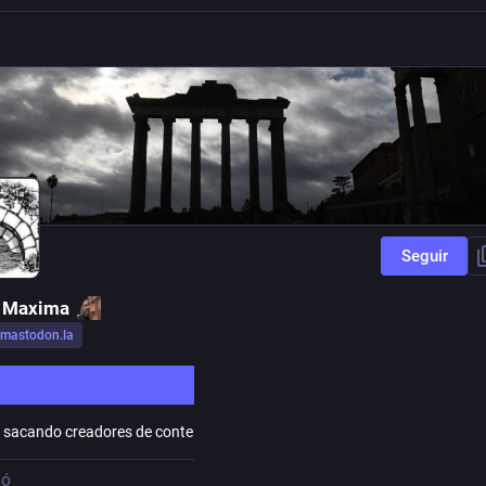
Seguir
a Maxima
mastodon.la
Seguir
s sacando creadores de contenido al Tíber.
IÓ