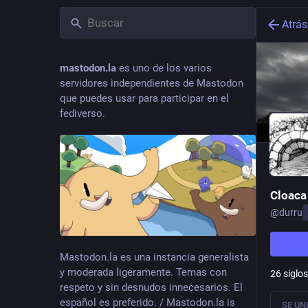
Atrás
mastodon.la
es uno de los varios
servidores independientes de Mastodon
que puedes usar para participar en el
fediverso.
Cloac
@
durru
Mastodon.la es una instancia generalista
y moderada ligeramente. Temas con
26 siglo
respeto y sin desnudos innecesarios. El
español es preferido. / Mastodon.la is
SE UN