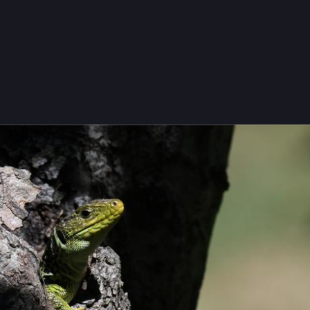
0
2
loaca Maxima
durru
to verdinegro ya no suele estar por aquí. Desde que no tengo zarzas n
e dejado de gustarles.