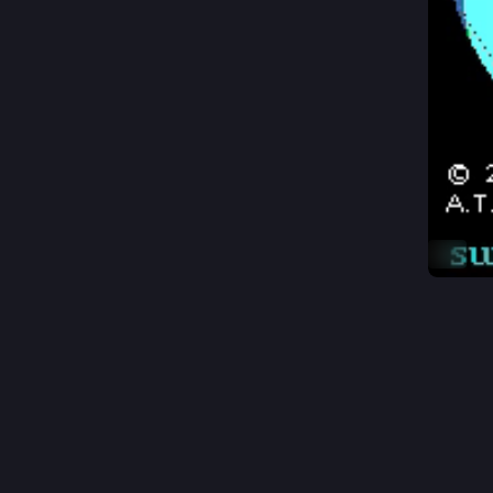
GIF
2
C
@
Segurame
Nos han 