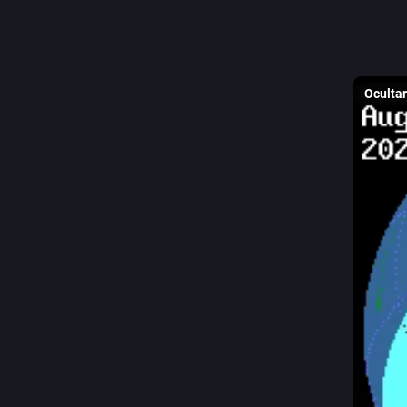
C
@
Ocultar