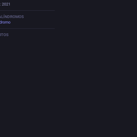
. 2021
PALÍNDROMOS
ndromo
OTOS
ocló
@
Photoclo@vernissage.photos
RONOMBRE
plemente Abovedada Apestosidad
RFIL DE ROMANADAS
haeo.social/@durru
licaciones
307
siguiendo
799
seguidores
cado
Publicaciones
Publicaciones y respuestas
Mult
ACIÓN FIJADA
loaca Maxima
25 