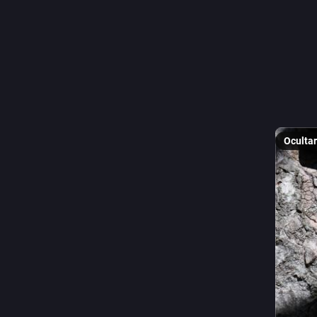
2
C
@
El lagar
abejas h
Ocultar