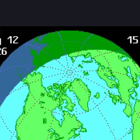
loaca Maxima
durru