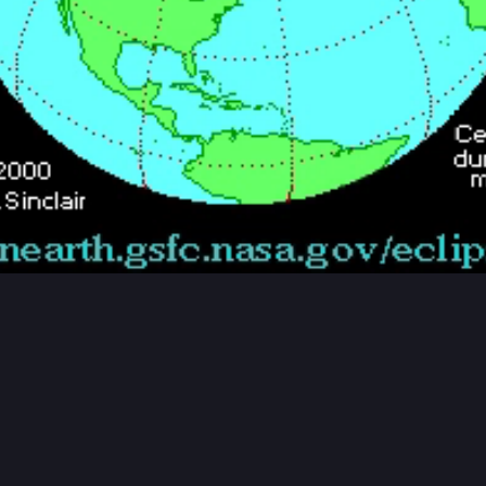
2
2
loaca Maxima
durru
nte no hay natación sincronizada ni bolos cántabros hoy.
dejado ver el etapón del Tour.