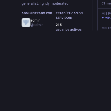
generalist, lightly moderated.
03 mar
ADMINISTRADO POR:
ESTADÍSTICAS DEL
MIS 
SERVIDOR:
#
Palí
admin
@admin
215
MIS F
usuarios activos
#
Phot
MI P
Su Tri
MI PE
arc
39
K
pub
Desta
PUBLIC
C