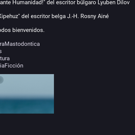
elante Humanidad!" del escritor búlgaro Lyuben Dilov
Xipehuz" del escritor belga J.-H. Rosny Ainé
odos bienvenidos. 
uraMastodontica
s
atura
iaFicción