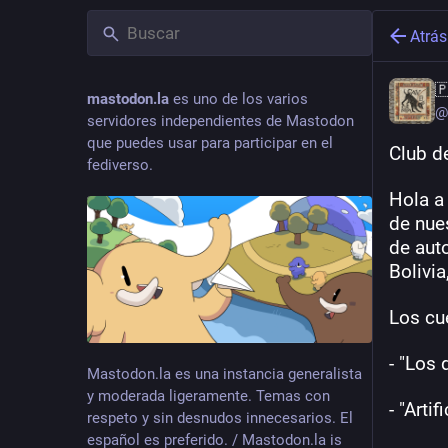
Atrás

mastodon.la
es uno de los varios
@
servidores independientes de Mastodon
que puedes usar para participar en el
Club d
fediverso.
Hola a
de nue
de auto
Bolivia
Los cu
- "Los 
Mastodon.la es una instancia generalista
y moderada ligeramente. Temas con
- "Arti
respeto y sin desnudos innecesarios. El
español es preferido. / Mastodon.la is