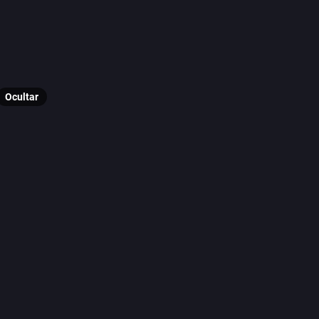
#
LecturaMastodontica
#
Libros
#
Literatura
#
CienciaFicción
Ocultar