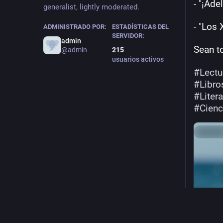
- "¡Ad
generalist, lightly moderated.
- "Los 
ADMINISTRADO POR:
ESTADÍSTICAS DEL
SERVIDOR:
admin
Sean t
@admin
215
usuarios activos
#
Lect
#
Libro
#
Liter
#
Cienc
Ocultar