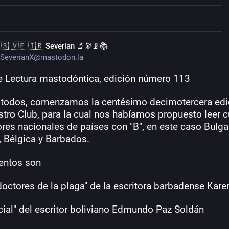
🇸 🇻🇪 🇮🇷 Severian 🔬🔭📡📚
SeverianX@mastodon.la
e Lectura mastodóntica, edición número 113
 todos, comenzamos la centésimo decimotercera edic
stro Club, para la cual nos habíamos propuesto leer c
res nacionales de países con "B", en este caso Bulgari
, Bélgica y Barbados. 
entos son
doctores de la plaga" de la escritora barbadense Kare
ficial" del escritor boliviano Edmundo Paz Soldán