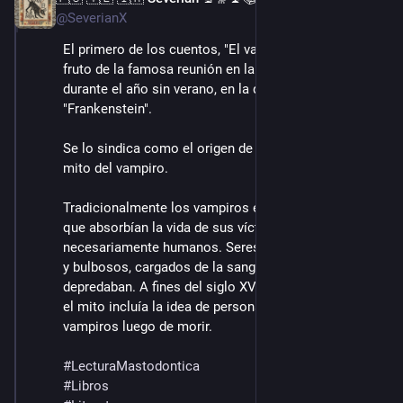
@SeverianX
El primero de los cuentos, "El vampiro", es el otro 
fruto de la famosa reunión en la casa de Lord Byron 
durante el año sin verano, en la que se originó 
"Frankenstein".
Se lo sindica como el origen de la forma moderna del 
mito del vampiro.
Tradicionalmente los vampiros eran seres fantásticos 
que absorbían la vida de sus víctimas, demonios no 
necesariamente humanos. Seres físicamente oscuros 
y bulbosos, cargados de la sangre y la vitalidad que 
depredaban. A fines del siglo XVIII en Europa del este, 
el mito incluía la idea de personas que se volvían 
vampiros luego de morir. 
#
LecturaMastodontica
#
Libros