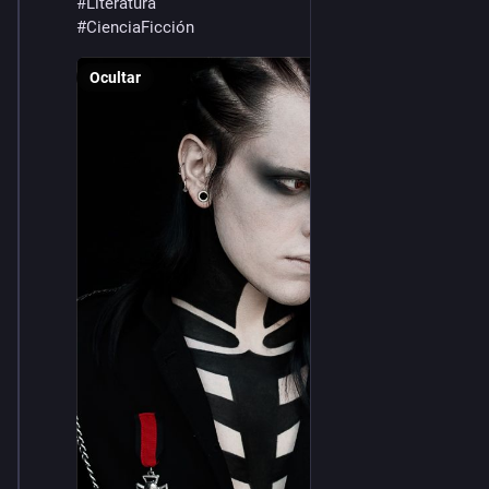
#
Literatura
#
CienciaFicción
Ocultar