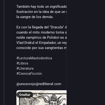
También hay todo un significado muy caro a la 
Ilustración en la idea de que un noble vive chupando 
la sangre de los demás.
Es con la llegada del "Dracula" de Bram Stocker, 
cuando el mito moderno toma su forma definitiva. El 
noble vampírico de Polidori es ahora relacionado con 
Vlad Drakul el Empalador, un rey rumano del sXIII 
conocido por sus sangrientas masacres.
#
LecturaMastodontica
#
Libros
#
Literatura
#
CienciaFicción
@unosorojo@redliberal.com
Ocultar