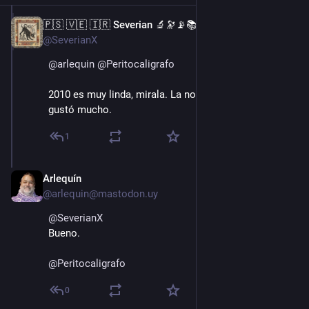
🇵🇸 🇻🇪 🇮🇷 Severian 🔬🔭📡📚
15 ago. 2022
@SeverianX
@
arlequin
@
Peritocaligrafo
2010 es muy linda, mirala. La novela también me 
gustó mucho.
1
Arlequín
16 ago. 2022
@arlequin@mastodon.uy
@
SeverianX
Bueno.
@
Peritocaligrafo
0