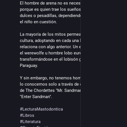
El hombre de arena no es necesariamente malvado, 
porque es quien trae los sueños, que pueden ser 
dulces o pesadillas, dependiendo de cuánto le agrade 
el niño en cuestión. 
La mayoría de los mitos permean de cultura en 
cultura, adoptando en cada una la forma que lo 
relaciona con algo anterior. Un ejemplo interesante es 
el werewolfe u hombre lobo europeo 
transformándose en el lobisón guaraní en Argentina y 
Paraguay.
Y sin embargo, no tenemos hombre de arena. Por eso 
lo conocemos solo a través de canciones, como la 
de The Chordettes "Mr. Sandman" o la de Metallica 
"Enter Sandman".
#
LecturaMastodontica
#
Libros
#
Literatura