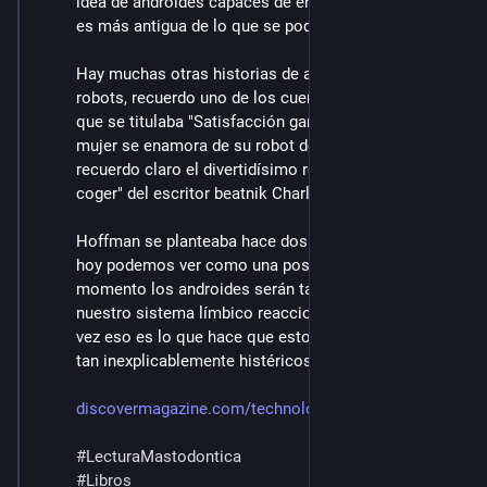
idea de androides capaces de engañar a una persona 
es más antigua de lo que se podría pensar. 
Hay muchas otras historias de amor entre humanos y 
robots, recuerdo uno de los cuentos de Asimov, creo 
que se titulaba "Satisfacción garantizada" donde una 
mujer se enamora de su robot doméstico. También 
recuerdo claro el divertidísimo relato "La maquina de 
coger" del escritor beatnik Charles Bukowski.
Hoffman se planteaba hace dos siglos lo que recién 
hoy podemos ver como una posibilidad real: en algún 
momento los androides serán tan humanos que 
nuestro sistema límbico reaccionará ante ellos. Tal 
vez eso es lo que hace que estos señores se pongan 
tan inexplicablemente histéricos
discovermagazine.com/technolog
#
LecturaMastodontica
#
Libros