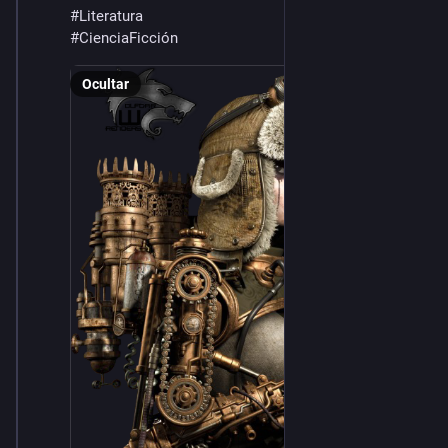
#
Literatura
#
CienciaFicción
Ocultar