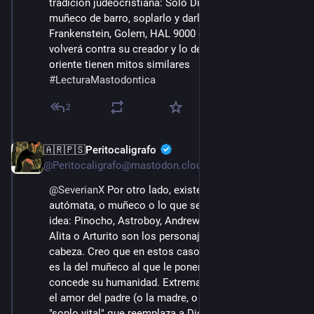
tradición judeocristiana: Sólo Dios podría hacer un 
muñeco de barro, soplarlo y darle vida. Se llame 
Frankenstein, Golem, HAL 9000 o Roy Beaty, se 
volverá contra su creador y lo destruirá. Ignoro si en 
oriente tienen mitos similares
#
LecturaMastodontica
2
🇦🇷🇵🇸Peritocaligrafo
15 ago. 2022
@Peritocaligrafo@mastodon.cloud
@
SeverianX
 Por otro lado, existe el "buen robot" (o 
autómata, o muñeco o lo que sea) que rebatiría esta 
idea: Pinocho, Astroboy, Andrew, Robocop, Rachel, 
Alita o Arturito son los personajes que me vienen a la 
cabeza. Creo que en estos casos la idea subyacente 
es la del muñeco al que le ponen un corazón y que le 
concede su humanidad. Extremando la interpretación, 
el amor del padre (o la madre, o alguien) sería el 
"soplo vital" que reemplaza a Dios.