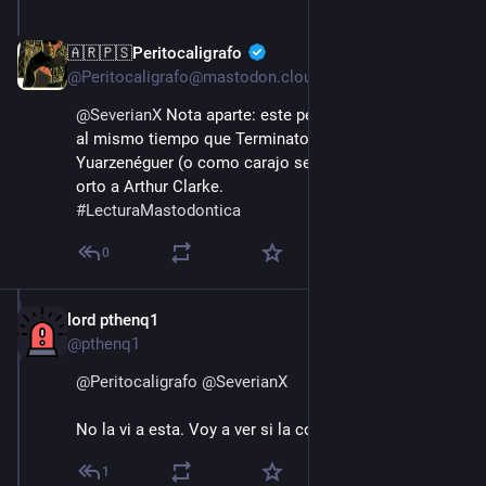
🇦🇷🇵🇸Peritocaligrafo
15 ago. 2022
@Peritocaligrafo@mastodon.cloud
@
SeverianX
 Nota aparte: este peliculón fue estrenado 
al mismo tiempo que Terminator. Balance: 
Yuarzenéguer (o como carajo se escriba) le rompió el 
orto a Arthur Clarke.
#
LecturaMastodontica
0
lord pthenq1
15 ago. 2022
@pthenq1
@
Peritocaligrafo
@
SeverianX
No la vi a esta. Voy a ver si la consigo
1