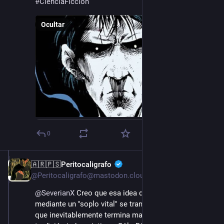
#
CienciaFicción
Ocultar
0
🇦🇷🇵🇸Peritocaligrafo
15 ago. 2022
@Peritocaligrafo@mastodon.cloud
@
SeverianX
 Creo que esa idea del ser inanimado que 
mediante un "soplo vital" se transforma en humano y 
que inevitablemente termina mal, es muy de la 