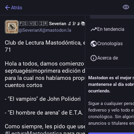
Atrás
🇵🇸 🇻🇪 🇮🇷 Severian 🔬🔭📡📚
En tendencia
@SeverianX@mastodon.la
Club de Lectura Mastodóntica, edición número 
Cronologías
71
Acerca de
Hola a todos, damos comienzo a la 
septuagésimoprimera edición de nuestro Club, 
para la cual nos habíamos propuesto leer los 
Mastodon es el mejor
cuentos cortos
mantenerse al día sobr
ocurriendo.
- "El vampiro" de John Polidori
Sigue a cualquier pers
fediverso y velo todo 
- "El hombre de arena" de E.T.A. Hoffmann
cronológico. Sin algor
anuncios o titulares e
Como siempre, les pido que usen la etiqueta 
#
LecturaMastodontica
 para que no se pierdan 