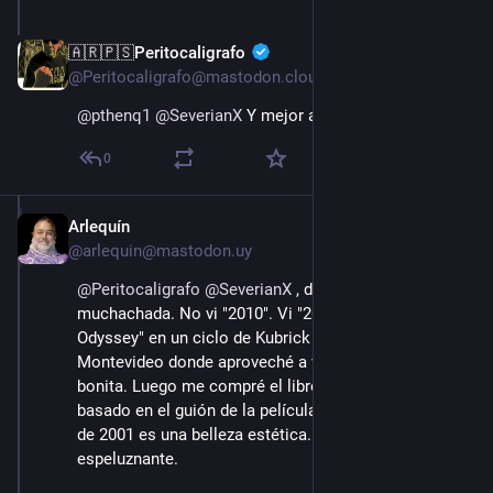
🇦🇷🇵🇸Peritocaligrafo
15 ago. 2022
@Peritocaligrafo@mastodon.cloud
@
pthenq1
@
SeverianX
 Y mejor aún, leasé el libro!
0
Arlequín
15 ago. 2022
@arlequin@mastodon.uy
@
Peritocaligrafo
@
SeverianX
 , disculpen 
muchachada. No vi "2010". Vi "2001 An Space 
Odyssey" en un ciclo de Kubrick en la Cinemateca de 
Montevideo donde aproveché a ver mucha cosa 
bonita. Luego me compré el libro de Arthur C. Clarke 
basado en el guión de la película. La cinematografía 
de 2001 es una belleza estética. HAL 9000 es 
espeluznante.