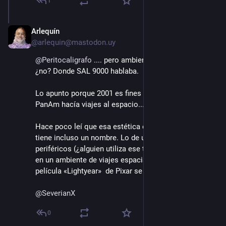
1
Arlequín
15 ago. 2022
@arlequin@mastodon.uy
@
Peritocaligrafo
 .... pero ambientada en el futuro, 
¿no? Donde SAL 9000 hablaba.
Lo apunto porque 2001 es fines de los sesentas y 
PanAm hacía viajes al espacio... 🙂 
Hace poco leí que esa estética que a mi me gusta 
tiene incluso un nombre. Lo de usar interfaces y 
periféricos (¿alguien utiliza ese término aún?) "viejos" 
en un ambiente de viajes espaciales o futurista. En la 
película «Lightyear»  de Pixar se utiliza.
@
SeverianX
0