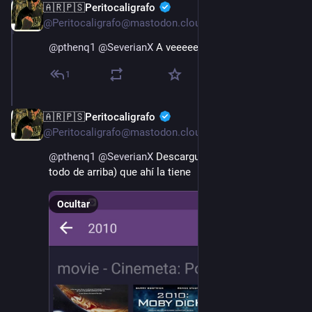
🇦🇷🇵🇸Peritocaligrafo
15 ago. 2022
@Peritocaligrafo@mastodon.cloud
@
pthenq1
@
SeverianX
 A veeeeeeeeeer ga??
1
🇦🇷🇵🇸Peritocaligrafo
15 ago. 2022
@Peritocaligrafo@mastodon.cloud
@
pthenq1
@
SeverianX
 Descarguesé Stremio (para ver 
todo de arriba) que ahí la tiene
Ocultar