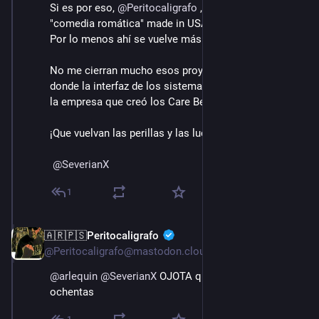
Si es por eso, 
@
Peritocaligrafo
 , me quedo con la 
"comedia romática" made in USA «Electric Dreams». 
Por lo menos ahí se vuelve más interesante.
No me cierran mucho esos proyectos interestelares 
donde la interfaz de los sistemas parece diseñada por 
la empresa que creó los Care Bears 😆 
¡Que vuelvan las perillas y las luces parpadeantes!  
@
SeverianX
1
🇦🇷🇵🇸Peritocaligrafo
15 ago. 2022
@Peritocaligrafo@mastodon.cloud
@
arlequin
@
SeverianX
 OJOTA que esta peli es de los 
ochentas