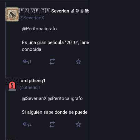
🇵🇸 🇻🇪 🇮🇷 Severian 🔬🔭📡📚
15 ago. 2022
@SeverianX
@
Peritocaligrafo
Es una gran película "2010", lamentablemente poco 
conocida
1
lord pthenq1
15 ago. 2022
@pthenq1
@
SeverianX
@
Peritocaligrafo
Si alguien sabe donde se puede acceder.. :D
2