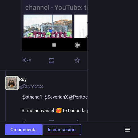
0
Ruy
15 ago. 2022
@Ruymotxo
@
pthenq1
@
SeverianX
@
Peritocaligrafo
Si me activas el 
 te busco la peli.
1
Crear cuenta
Iniciar sesión