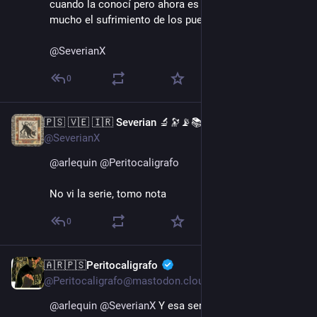
cuando la conocí pero ahora es mucho peor. Lamento 
mucho el sufrimiento de los pueblos hermanos.
@
SeverianX
0
🇵🇸 🇻🇪 🇮🇷 Severian 🔬🔭📡📚
15 ago. 2022
@SeverianX
@
arlequin
@
Peritocaligrafo
No vi la serie, tomo nota
0
🇦🇷🇵🇸Peritocaligrafo
15 ago. 2022
@Peritocaligrafo@mastodon.cloud
@
arlequin
@
SeverianX
 Y esa serie aún me la debo