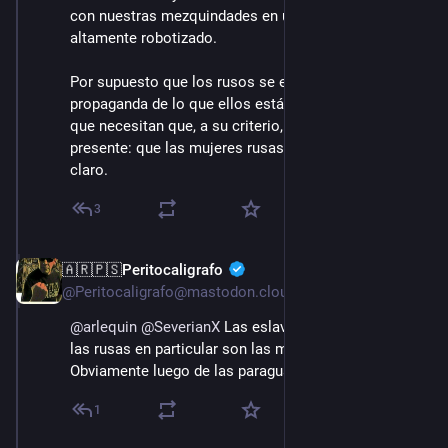
con nuestras mezquindades en un futuro cercano 
altamente robotizado.
Por supuesto que los rusos se encargan hacer 
propaganda de lo que ellos están convencidos y de lo 
que necesitan que, a su criterio, todos debemos tener 
presente: que las mujeres rusas son las más bonitas, 
claro.
3
🇦🇷🇵🇸Peritocaligrafo
15 ago. 2022
@Peritocaligrafo@mastodon.cloud
@
arlequin
@
SeverianX
 Las eslavas en general pero 
las rusas en particular son las más hermosas. 
Obviamente luego de las paraguayas 
1