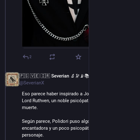
2
🇵🇸 🇻🇪 🇮🇷 Severian 🔬🔭📡📚
14 ago. 2022
@SeverianX
Eso parece haber inspirado a John Polidori para su 
Lord Ruthven, un noble psicópata que vuelve de la 
muerte. 
Según parece, Polidori puso algo de la personalidad 
encantadora y un poco psicopática de Byron en su 
personaje. 