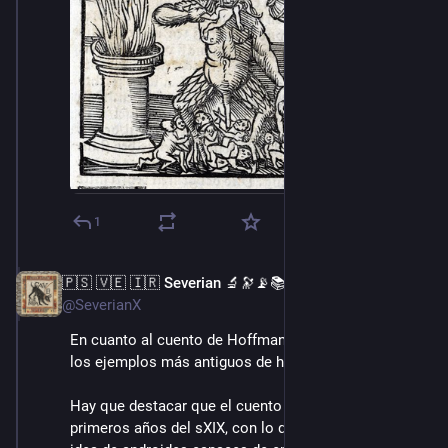
1
🇵🇸 🇻🇪 🇮🇷 Severian 🔬🔭📡📚
14 ago. 2022
@SeverianX
En cuanto al cuento de Hoffman, me parece uno de 
los ejemplos más antiguos de historias de robots. 
Hay que destacar que el cuento está escrito en los 
primeros años del sXIX, con lo que queda claro que la 