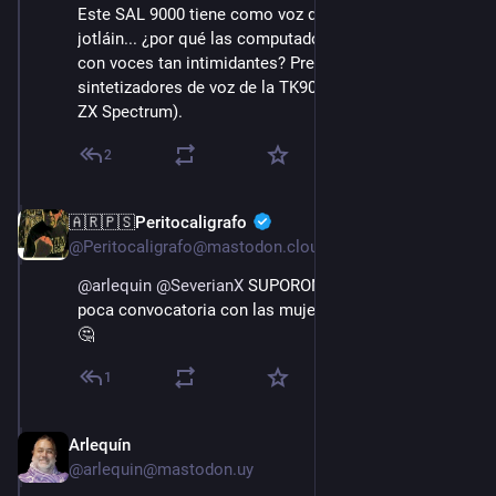
Este SAL 9000 tiene como voz de tragasable en una 
jotláin... ¿por qué las computadoras tienen que hablar 
con voces tan intimidantes? Prefiero los 
sintetizadores de voz de la TK90X (clon brasileño del 
ZX Spectrum).
2
🇦🇷🇵🇸Peritocaligrafo
15 ago. 2022
@Peritocaligrafo@mastodon.cloud
@
arlequin
@
SeverianX
 SUPORONGO que se debe a la 
poca convocatoria con las mujeres del nerd promedio 
🤔
1
Arlequín
15 ago. 2022
@arlequin@mastodon.uy