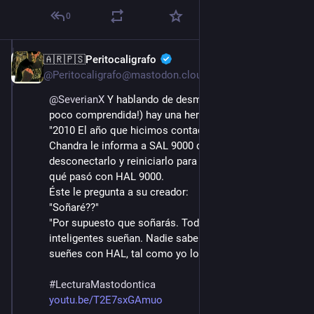
0
🇦🇷🇵🇸Peritocaligrafo
15 ago. 2022
@Peritocaligrafo@mastodon.cloud
@
SeverianX
 Y hablando de desmadrados (que palabra 
poco comprendida!) hay una hermosa escena en 
"2010 El año que hicimos contacto" donde el Doctor 
Chandra le informa a SAL 9000 que quiere 
desconectarlo y reiniciarlo para intentar comprender 
qué pasó con HAL 9000. 
Éste le pregunta a su creador: 
"Soñaré??" 
"Por supuesto que soñarás. Todas las criaturas 
inteligentes sueñan. Nadie sabe porqué. Tal vez 
sueñes con HAL, tal como yo lo hago"
#
LecturaMastodontica
youtu.be/T2E7sxGAmuo