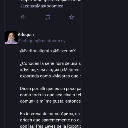
#
LecturaMastodontica
1
Arlequín
15 ago. 2022
@arlequin@mastodon.uy
@
Peritocaligrafo
@
SeverianX
¿Conocen la serie rusa de una sola temporada 
«Лучше, чем люди» («Mejores que la gente», 
exportada como «Mejores que nosotros»)? 
Dicen por allí que es un poco para pasar el rato, pero 
como todo lo que sea cine o televisión «fuera de lo 
común» a mí me gusta, entonces voy y la miro.
Es interesante como Ариса, un robot de dudoso 
origen que aparentemente no cumpliría cabalmente 
con las Tres Leyes de la Robótica de Азимов, lidia 