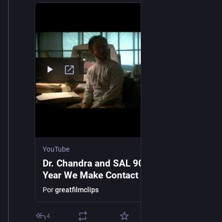
YouTube
Dr. Chandra and SAL 9000 - 2010: The
Year We Make Contact (sequel to
2001)
Por
greatfilmclips
4