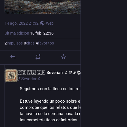
14 ago. 2022 21:32
·
·
Web
Última edición
18 feb. 22:36
2
impulsos
·
0
citas
·
4
favoritos
🇵🇸 🇻🇪 🇮🇷 Severian 🔬🔭📡📚
14 ago. 2022
@SeverianX
Seguimos con la línea de los relatos góticos.
Estuve leyendo un poco sobre este estilo literario, y 
comprobé que los relatos que leímos esta semana y 
la novela de la semana pasada cumplen muchas de 
las características definitorias.