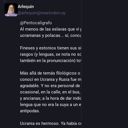
Arlequín
16 ago. 2022
@arlequin@mastodon.uy
@
Peritocaligrafo
Al menos de las eslavas que ví personalmente: rusas, 
ucranianas y polacas... sí, concuerdo. 
Fineses y estonios tienen sus singularidades, son 
rasgos (y lenguas, se nota no solo en la grafía sino 
también en la pronunciación) totalmente diferentes.
Más allá de temás filológicos o físicos, la gente que 
conocí en Ucrania y Rusia fue muy servicial y 
agradable. Y no era personal de servicio. Fue gente 
ocasional, en la calle, en el bus, en una plaza; jóvenes 
y ancianas; a la hora de dar indicaciones en una 
lengua que no era la suya a un extranjero de las 
antípodas. 
Ucrania es hermoso. Ya había conflicto en Донбас 