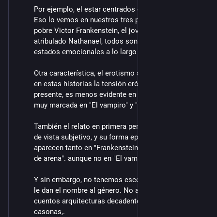
Por ejemplo, el estar centrados en las emociones. 
Eso lo vemos en nuestros tres protagonistas: el 
pobre Victor Frankenstein, el joven Aubrey, y el 
atribulado Nathanael, todos son arrastrados por sus 
estados emocionales a lo largo de la trama.
Otra característica, el erotismo sublimado. De nuevo, 
en estas historias la tensión erótica está siempre 
presente, es menos evidente en "Frankenstein", pero 
muy marcada en "El vampiro" y "El hombre de arena"
También el relato en primera persona desde el punto 
de vista subjetivo, y su forma epistolar. Las cartas 
aparecen tanto en "Frankenstein" como en "El hombre 
de arena". aunque no en "El vampiro".
Y sin embargo, no tenemos escenarios góticos, que 
le dan el nombre al género. No aparecen en estos 
cuentos arquitecturas decadentes, castillos o 
casonas,.