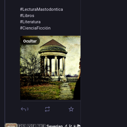
#
LecturaMastodontica
#
Libros
#
Literatura
#
CienciaFicción
Ocultar
3
🇵🇸 🇻🇪 🇮🇷 Severian 🔬🔭📡📚
14 ago. 2022