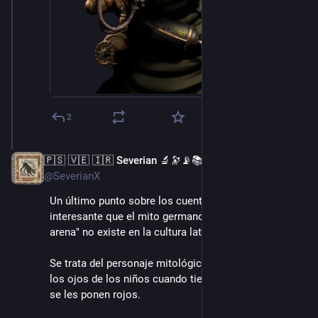
2
🇵🇸 🇻🇪 🇮🇷 Severian 🔬🔭📡📚
14 ago. 2022
@SeverianX
Un último punto sobre los cuentos de hoy: es 
interesante que el mito germano de "El hombre de 
arena" no existe en la cultura latina.
Se trata del personaje mitológico que echa arena en 
los ojos de los niños cuando tienen sueño, y por eso 
se les ponen rojos. 