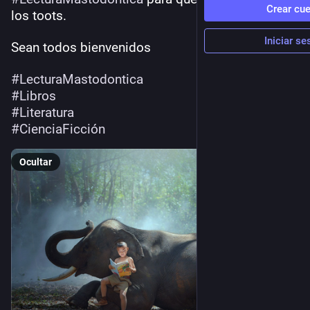
Crear cu
los toots. 
Iniciar se
Sean todos bienvenidos
#
LecturaMastodontica
#
Libros
#
Literatura
#
CienciaFicción
Ocultar