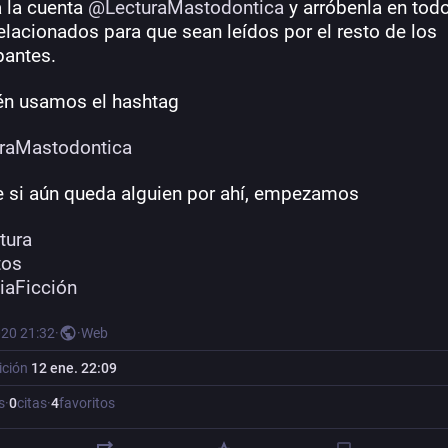
 la cuenta 
@
LecturaMastodontica
 y arróbenla en todo
elacionados para que sean leídos por el resto de los 
pantes.
n usamos el hashtag
uraMastodontica
e si aún queda alguien por ahí, empezamos
atura
tos
iaFicción
020 21:32
·
·
Web
ición
12 ene. 22:09
s
·
0
citas
·
4
favoritos