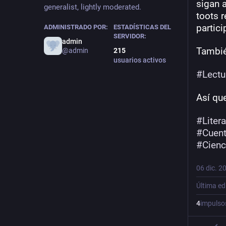
sigan a
generalist, lightly moderated.
toots r
partici
ADMINISTRADO POR:
ESTADÍSTICAS DEL
SERVIDOR:
admin
Tambié
@admin
215
usuarios activos
#
Lect
Así qu
#
Liter
#
Cuen
#
Cienc
06 dic. 2
Última ed
4
impulso