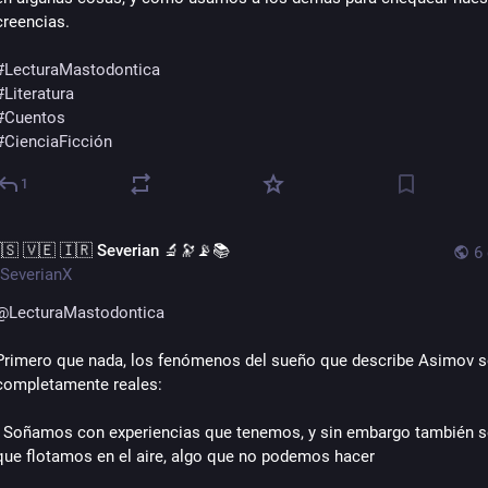
creencias.
#
LecturaMastodontica
#
Literatura
#
Cuentos
#
CienciaFicción
1
🇸 🇻🇪 🇮🇷 Severian 🔬🔭📡📚
6
SeverianX
@
LecturaMastodontica
Primero que nada, los fenómenos del sueño que describe Asimov s
completamente reales:
- Soñamos con experiencias que tenemos, y sin embargo también 
que flotamos en el aire, algo que no podemos hacer