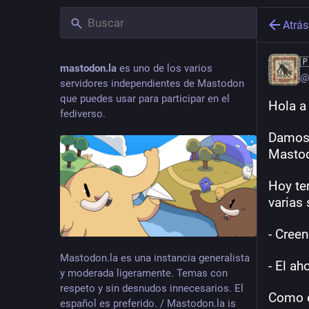
Atrás

mastodon.la
es uno de los varios
@
servidores independientes de Mastodon
que puedes usar para participar en el
Hola a
fediverso.
Damos 
Mastod
Hoy te
varias
- Cree
Mastodon.la es una instancia generalista
- El ah
y moderada ligeramente. Temas con
respeto y sin desnudos innecesarios. El
Como en
español es preferido. / Mastodon.la is