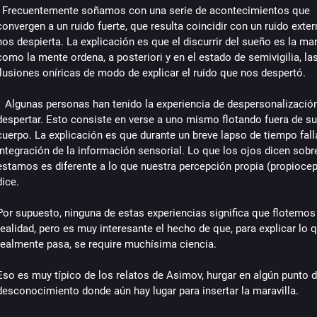
- Frecuentemente soñamos con una serie de acontecimientos que 
convergen a un ruido fuerte, que resulta coincidir con un ruido exter
nos despierta. La explicación es que el discurrir del sueño es la man
como la mente ordena, a posteriori y en el estado de semivigilia, las
ilusiones oníricas de modo de explicar el ruido que nos despertó.
-  Algunas personas han tenido la experiencia de despersonalización 
despertar. Esto consiste en verse a uno mismo flotando fuera de su 
cuerpo. La explicación es que durante un breve lapso de tiempo falla
integración de la información sensorial. Lo que los ojos dicen sobr
estamos es diferente a lo que nuestra percepción propia (propiocep
dice. 
Por supuesto, ninguna de estas experiencias significa que flotemos 
realidad, pero es muy interesante el hecho de que, para explicar lo q
realmente pasa, se require muchísima ciencia.
Eso es muy típico de los relatos de Asimov, hurgar en algún punto de
desconocimiento donde aún hay lugar para insertar la maravilla.