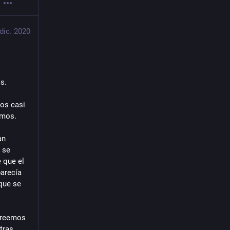
 dic. 2020
s. 
s casi 
smos.
n 
se 
que el 
arecía 
ue se 
creemos 
ras 