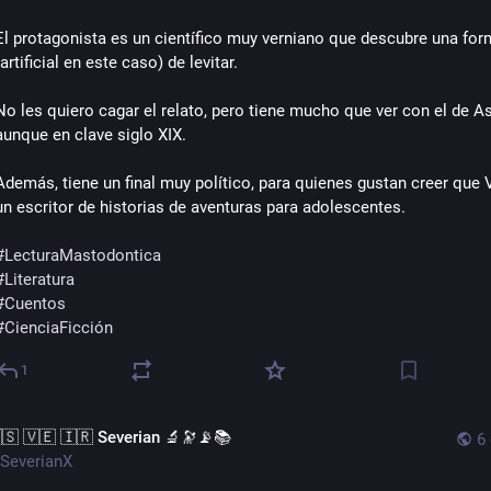
#
Cuentos
El protagonista es un científico muy verniano que descubre una for
#
CienciaFicción
(artificial en este caso) de levitar.
No les quiero cagar el relato, pero tiene mucho que ver con el de As
aunque en clave siglo XIX.
Además, tiene un final muy político, para quienes gustan creer que V
un escritor de historias de aventuras para adolescentes.
#
LecturaMastodontica
#
Literatura
#
Cuentos
#
CienciaFicción
1
🇸 🇻🇪 🇮🇷 Severian 🔬🔭📡📚
6
SeverianX