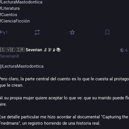
#
LecturaMastodontica
#
Literatura
#
Cuentos
#
CienciaFicción
1
🇸 🇻🇪 🇮🇷 Severian 🔬🔭📡📚
6
SeverianX
@
LecturaMastodontica
Pero claro, la parte central del cuento es lo que le cuesta al protago
que le crean.
Ni su propia mujer quiere aceptar lo que ve: que su marido puede flot
aire.
Ese detalle particular me hizo acordar al documental "Capturing the 
Friedmans", un registro horrendo de una historia real.