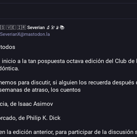
🇸 🇻🇪 🇮🇷 Severian 🔬🔭📡📚
SeverianX@mastodon.la
 todos
inicio a la tan pospuesta octava edición del Club de L
óntica.
nemos para discutir, si alguien los recuerda después 
 semanas de atraso, los cuentos 
ncia, de Isaac Asimov
orcado, de Philip K. Dick
 la edición anterior, para participar de la discusión s