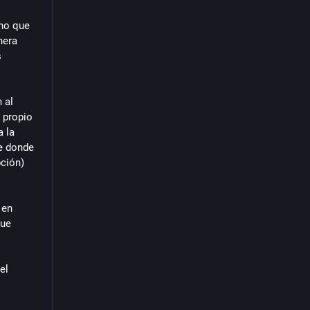
no que 
era 
 
al 
propio 
 la 
e donde 
ción) 
en 
ue 
l 