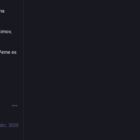
ma 
imov, 
erne es 
 dic. 2020