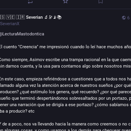
🇸 🇻🇪 🇮🇷 Severian 🔬🔭📡📚
6
SeverianX
@
LecturaMastodontica
El cuento "Creencia" me impresionó cuando lo leí hace muchos año
Como siempre, Asimov escribe una trampa racional en la que caemo
sin darnos cuenta, y la usa para contarnos algo sobre nosotros mi
En este caso, empieza refiriéndose a cuestiones que a todos nos ha
llamado alguna vez la atención acerca de nuestros sueños ¿por qué 
producen? ¿qué estímulo los genera, qué recuerdo? ¿por qué parece 
sueño que terminó despertándonos sobresaltados por un portazo, p
tener una narración que se dirigía a ese portazo? ¿cómo sabíamos q
iba a producir? etc
Y de a poco, nos va llevando hacia la manera como creemos o no 
en algunas cosas, y como usamos a los demás para chequear nuest