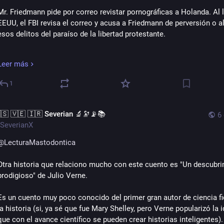
Mr. Friedmann pide por correo revistar pornográficas a Holanda. Al ll
EEUU, el FBI revisa el correo y acusa a Friedmann de perversión o a
esos delitos del paraíso de la libertad protestante.
De ahí en adelante todo es un cuesta abajo para Friedmanns y sus do
Leer más
que terminan acusados de haber violado a los niños que asistían al 
de computación que dictaba en su casa.
1
Más allá de lo horrible de la historia (Friedmann murió en la cárcel, 
todos los niños dicen que fue una construcción del FBI y que ellos s
🇸 🇻🇪 🇮🇷 Severian 🔬🔭📡📚
6
dijeron lo que los padres parecían querer que digan, etc) lo interesa
SeverianX
que en un punto la mujer de Friedmann se vuelve contra él, y empiez
@
LecturaMastodontica
afirmar que si todos dicen que violó a los niños, entonces lo debe h
hecho, incluso cuando los supuestos hechos fueron en su casa dela
Otra historia que relaciono mucho con este cuento es "Un descubri
ella. 
prodigioso" de Julio Verne.
El cuento de Asimov me recuerda mucho esa historia.
Es un cuento muy poco conocido del primer gran autor de ciencia fi
la historia (si, ya sé que fue Mary Shelley, pero Verne popularizó la i
#
LecturaMastodontica
que con el avance científico se pueden crear historias inteligentes).
#
Literatura