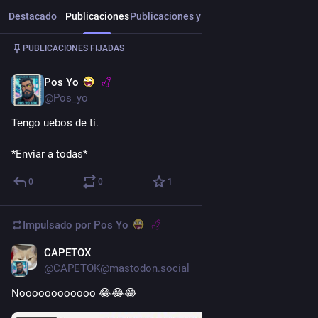
Destacado
Publicaciones
Publicaciones y respuestas
Multimedia
Publicación
1
/
5
PUBLICACIONES FIJADAS
Pos Yo
1 jun. 2025
@Pos_yo
Tengo uebos de ti.
*Enviar a todas*
0
0
1
Impulsado por
Pos Yo
CAPETOX
3 h
@CAPETOK@mastodon.social
Noooooooooooo 😂😂😂