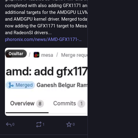
completed with also adding GFX1171 and GFX1172 as 
additional targets for the AMDGPU LLVM compiler back-end 
and AMDGPU kernel driver. Merged today for Mesa 26.3 is 
now adding the GFX1171 target to Mesa 26.3 for the RADV 
and RadeonSI drivers...
phoronix.com/news/AMD-GFX1171-
Ocultar
0
1
0