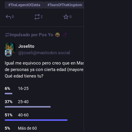
#
TheLegendOfZelda
#
TearsOfTheKingdom
#
TOTK
…y 2 más
0
2
0
Impulsado por
Pos Yo
Joselito
1 d
@joseli@mastodon.social
Igual me equivoco pero creo que en Mastodon hay mayoría 
de personas ya con cierta edad (mayores de 40). 
Qué edad tienes tu?
6
%
16-25
37
%
25-40
51
%
40-60
5
%
Más de 60