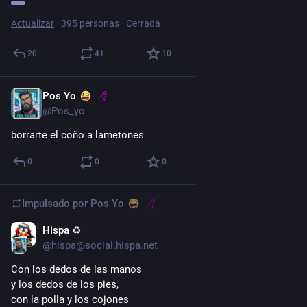
Actualizar
·
395 personas
·
Cerrada
20
41
10
Pos Yo
1 d
@Pos_yo
borrarte el coño a lametones
0
0
0
Impulsado por
Pos Yo
Hispa ♻️
2 d
*
@hispa@social.hispa.net
Con los dedos de las manos
y los dedos de los pies,
con la polla y los cojones