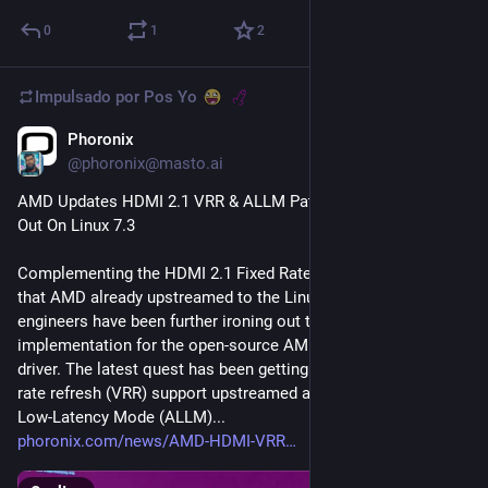
0
1
2
Impulsado por
Pos Yo
Phoronix
2 d
@phoronix@masto.ai
AMD Updates HDMI 2.1 VRR & ALLM Patches But Will Miss 
Out On Linux 7.3
Complementing the HDMI 2.1 Fixed Rate Link (FRL) support 
that AMD already upstreamed to the Linux kernel, AMD 
engineers have been further ironing out their HDMI 2.1 
implementation for the open-source AMDGPU Linux kernel 
driver. The latest quest has been getting HDMI 2.1 variable 
rate refresh (VRR) support upstreamed along with HDMI Auto 
Low-Latency Mode (ALLM)...
phoronix.com/news/AMD-HDMI-VRR