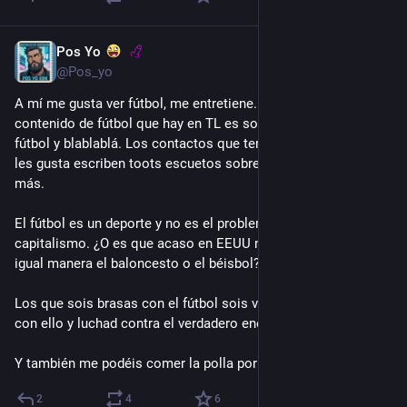
Pos Yo
11 jul.
@Pos_yo
A mí me gusta ver fútbol, me entretiene. Casi todo el 
contenido de fútbol que hay en TL es sobre lo malo que es 
fútbol y blablablá. Los contactos que tengo y que ven fútbol y 
les gusta escriben toots escuetos sobre algún partido y poco 
más.
El fútbol es un deporte y no es el problema. El problema es el 
capitalismo. ¿O es que acaso en EEUU no se mercantiliza de 
igual manera el baloncesto o el béisbol? 
Los que sois brasas con el fútbol sois vosotros que no paráis 
con ello y luchad contra el verdadero enemigo, el capitalismo.
Y también me podéis comer la polla por ser tan hijos de puta.
2
4
6