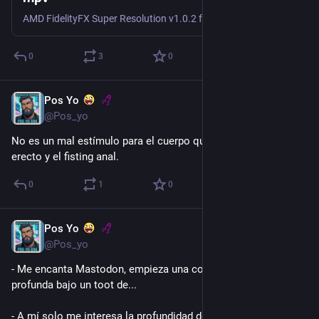
AMD FidelityFX Super Resolution v1.0.2 for mpv. GitHub Gist: instantly share code, notes, and snippets.
0
3
0
Pos Yo
4 d
@Pos_yo
No es un mal estímulo para el cuerpo que se les aplauda lo 
erecto y el fisting anal.
0
1
0
Pos Yo
4 d
@Pos_yo
- Me encanta Mastodon, empieza una conversación super 
profunda bajo un toot de...
- A mí solo me interesa la profundidad de tu garganta.