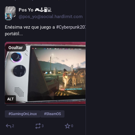
Pos Yo 🎮🕹️🖥️💻
6 d
@pos_yo@social.hardlimit.com
Enésima vez que juego a 
#
Cyberpunk2077
 esta vez en 
portátil...
Ocultar
ALT
#
GamingOnLinux
#
SteamOS
2
3
0