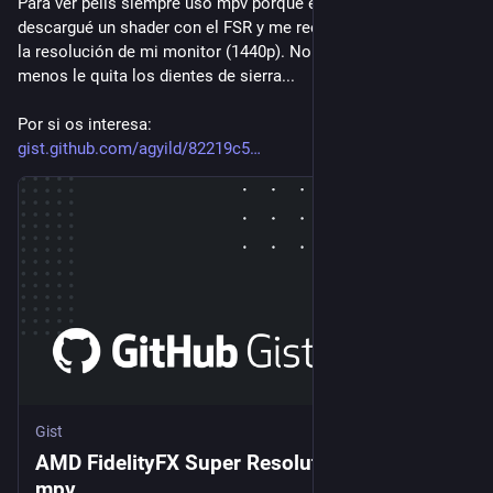
Para ver pelis siempre uso mpv porque en su día me 
descargué un shader con el FSR y me reescala las películas a 
la resolución de mi monitor (1440p). No hace milagros pero al 
menos le quita los dientes de sierra...
Por si os interesa:
gist.github.com/agyild/82219c5
Gist
AMD FidelityFX Super Resolution v1.0.2 for
mpv