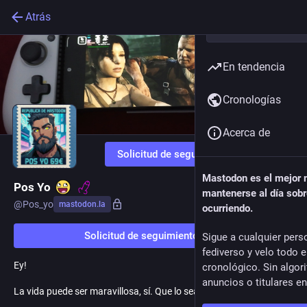
Atrás
En tendencia
Cronologías
Acerca de
Solicitud de seguimiento
Mastodon es el mejor
Pos Yo
mantenerse al día sobr
@
Pos_yo
mastodon.la
ocurriendo.
Solicitud de seguimiento
Sigue a cualquier pers
fediverso y velo todo 
Ey!
cronológico. Sin algor
anuncios o titulares e
La vida puede ser maravillosa, sí. Que lo sea, es otra historia.