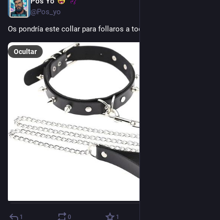
Pos Yo
2 d
@Pos_yo
Os pondría este collar para follaros a todos/as como perras...
Ocultar
1
0
1