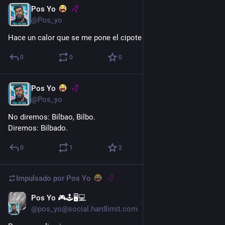
Pos Yo
3 d
@Pos_yo
Hace un calor que se me pone el cipote duro.
0
0
0
Pos Yo
3 d
@Pos_yo
No diremos: Bilbao, Bilbo.
Diremos: Bilbado.
0
1
2
Impulsado por
Pos Yo
Pos Yo 🎮🕹️🖥️💻
3 d
*
@pos_yo@social.hardlimit.com