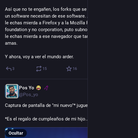
Así que no te engañen, los forks que se basan en el código de 
un software necesitan de ese software. Así que cada vez que 
le echas mierda a Firefox y a la Mozilla Foundation (sí, 
foundation y no corporation, puto subnormal de los cojones) 
le echas mierda a ese navegador que tanto promocionas y 
amas.
Y ahora, voy a ver el mundo arder.
3
15
16
Pos Yo
14 nov. 2025
@Pos_yo
Captura de pantalla de "mi nuevo"* juguetito...
*Es el regalo de cumpleaños de mi hijo...
Ocultar