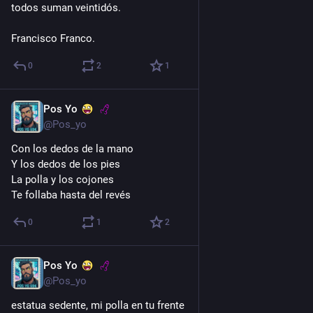
todos suman veintidós.
Francisco Franco.
0
2
1
Pos Yo
2 d
@Pos_yo
Con los dedos de la mano
Y los dedos de los pies
La polla y los cojones
Te follaba hasta del revés
0
1
2
Pos Yo
2 d
@Pos_yo
estatua sedente, mi polla en tu frente