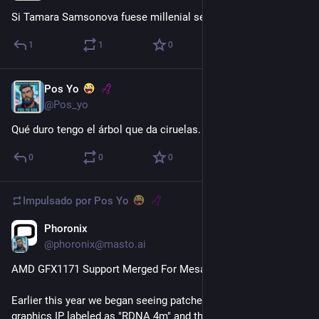
Si Tamara Samsonova fuese millenial sería una foodie.
1
1
0
Pos Yo
3 d
@Pos_yo
Qué duro tengo el árbol que da ciruelas.
0
0
0
Impulsado por
Pos Yo
Phoronix
3 d
@phoronix@masto.ai
AMD GFX1171 Support Merged For Mesa 26.3
Earlier this year we began seeing patches for AMD GFX1170 
graphics IP labeled as "RDNA 4m" and that was then 