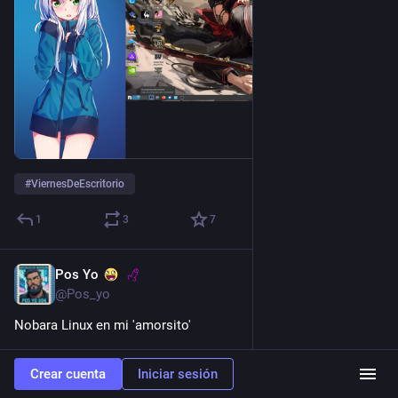
#
ViernesDeEscritorio
1
3
7
Pos Yo
17 oct. 2025
@Pos_yo
Nobara Linux en mi 'amorsito'
Ocultar
Crear cuenta
Iniciar sesión