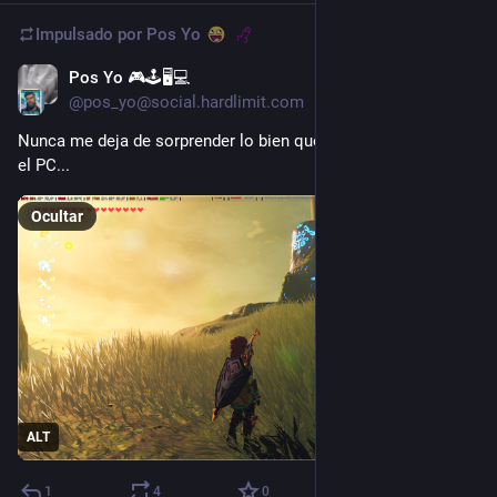
Impulsado por
Pos Yo
Pos Yo 🎮🕹️🖥️💻
6 d
@pos_yo@social.hardlimit.com
Nunca me deja de sorprender lo bien que se ve este juego en 
el PC...
Ocultar
ALT
1
4
0