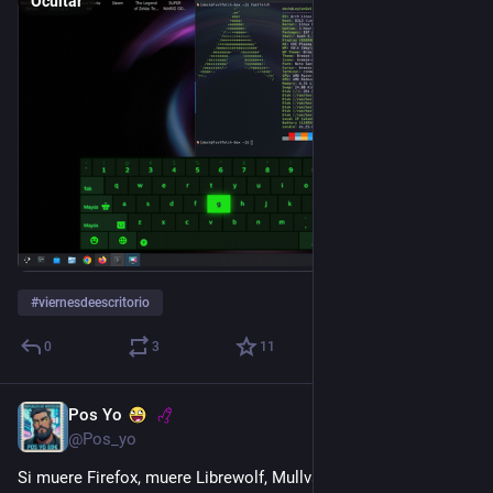
Ocultar
#
viernesdeescritorio
0
3
11
Pos Yo
17 dic. 2025
@Pos_yo
Si muere Firefox, muere Librewolf, Mullvad Browser, etc...