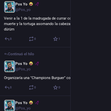
Pos Yo
2 d
@Pos_yo
Venir a la 1 de la madrugada de currar con los calores de la 
muerte y la tortuga asomando la cabeza por haber cenado 
dürüm
0
0
1
Continuó el hilo
Pos Yo
3 d
@Pos_yo
Organizaría una "Champions Burguer" con carne humana... 😂
0
0
0
Pos Yo
3 d
@Pos_yo