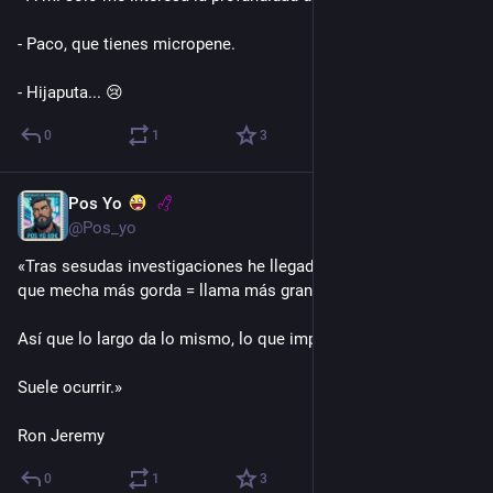
- Paco, que tienes micropene.
- Hijaputa... 😢
0
1
3
Pos Yo
4 d
*
@Pos_yo
«Tras sesudas investigaciones he llegado a la conclusión de 
que mecha más gorda = llama más grande.
Así que lo largo da lo mismo, lo que importa es lo gordo.
Suele ocurrir.»
Ron Jeremy
0
1
3