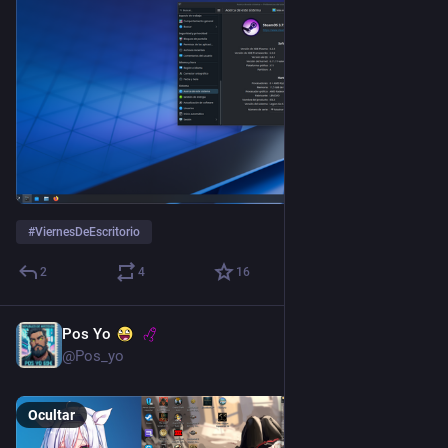
#
ViernesDeEscritorio
2
4
16
Pos Yo
7 nov. 2025
@Pos_yo
Ocultar