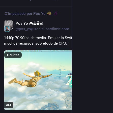
Impulsado por
Pos Yo
Pos Yo 🎮🕹️🖥️💻
1 d
@pos_yo@social.hardlimit.com
1440p 70-90fps de media. Emular la Switch sigue requiriendo 
muchos recursos, sobretodo de CPU.
Ocultar
ALT