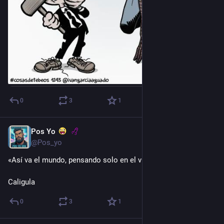
0
3
1
Pos Yo
2 d
@Pos_yo
«Así va el mundo, pensando solo en el vicio.»
Caligula
0
3
1