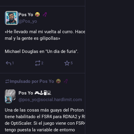
Pos Yo
6 d
@Pos_yo
«He llevado mal mi vuelta al curro. Hace calor, he dormido 
mal y la gente es gilipollas»
Michael Douglas en "Un día de furia".
1
2
5
Impulsado por
Pos Yo
Pos Yo 🎮🕹️🖥️💻
6 d
@pos_yo@social.hardlimit.com
Una de las cosas más guays del Proton de CachyOS es que ya 
tiene habilitado el FSR4 para RDNA2 y RDNA3 sin necesidad 
de OptiScaler. Si el juego viene con FSR4 te lo habilita. Yo 
tengo puesta la variable de entorno 