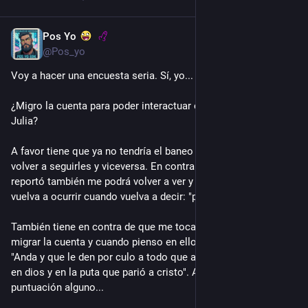
Pos Yo
6 jul.
@Pos_yo
Voy a hacer una encuesta seria. Sí, yo...
¿Migro la cuenta para poder interactuar con Pato, el Robot y 
Julia? 
A favor tiene que ya no tendría el baneo de social y podría 
volver a seguirles y viceversa. En contra está que el que me 
reportó también me podrá volver a ver y nada me dice que no 
vuelva a ocurrir cuando vuelva a decir: "polla". 
También tiene en contra de que me toca mucho la polla 
migrar la cuenta y cuando pienso en ello me digo a mí mismo: 
"Anda y que le den por culo a todo que asco de vida me cago 
en dios y en la puta que parió a cristo". Así, sin signos de 
puntuación alguno...