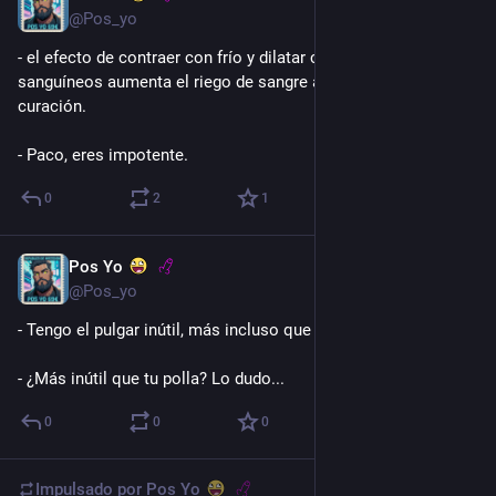
@Pos_yo
- el efecto de contraer con frío y dilatar con calor los vasos 
sanguíneos aumenta el riego de sangre a la zona y acelera la 
curación.
- Paco, eres impotente.
0
2
1
Pos Yo
6 d
@Pos_yo
- Tengo el pulgar inútil, más incluso que el resto del cuerpo.
- ¿Más inútil que tu polla? Lo dudo...
0
0
0
Impulsado por
Pos Yo