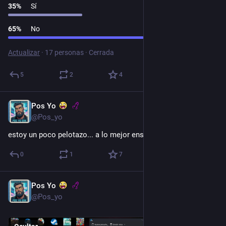
35
%
Sí
65
%
No
Actualizar
·
17 personas
·
Cerrada
5
2
4
Pos Yo
2 jul.
@Pos_yo
estoy un poco pelotazo... a lo mejor enseño la polla
0
1
7
Pos Yo
8 may.
@Pos_yo