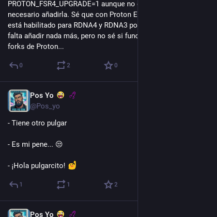
PROTON_FSR4_UPGRADE=1 aunque no estoy seguro si es 
necesario añadirla. Sé que con Proton Experimental el FSR4 
está habilitado para RDNA4 y RDNA3 por defecto y no hace 
falta añadir nada más, pero no sé si funciona con el resto 
forks de Proton...
0
2
0
Pos Yo
6 d
@Pos_yo
- Tiene otro pulgar
- Es mi pene... 😒
- ¡Hola pulgarcito! 
1
1
2
Pos Yo
6 d