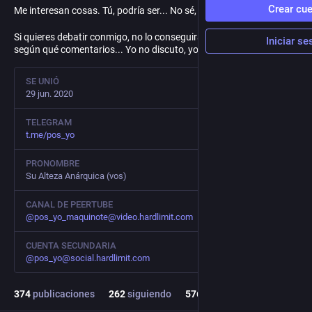
Crear cu
Me interesan cosas. Tú, podría ser... No sé, debería pensármelo.
Si quieres debatir conmigo, no lo conseguirás. Así que, ahórrate
Iniciar se
según qué comentarios... Yo no discuto, yo insulto.
SE UNIÓ
29 jun. 2020
TELEGRAM
t.me/pos_yo
PRONOMBRE
Su Alteza Anárquica (vos)
CANAL DE PEERTUBE
@
pos_yo_maquinote@video.hardlimit.com
CUENTA SECUNDARIA
@
pos_yo@social.hardlimit.com
374
publicaciones
262
siguiendo
576
seguidores