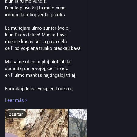
kiun la fulmo vundis,
l'aprilo pluva kaj la majo suna
iomon da folioj verdaj pruntis.
La multejara ulmo sur ter-ŝvelo,
kiun Duero lekas! Musko flava
makule kuŝas sur la griza ŝelo
de l' polvo-plena trunko preskaŭ kava.
Malsame ol en poploj bird-jubilaj
starantaj ĉe la vojoj, ĉe l' rivero
en l' ulmo mankas najtingaloj trilaj.
Formikoj densa-vicaj, en konkero,
surgrimpas ĝin; en ĝia kava sino
Leer más
teksiĝas aranea ret-kombino.
Ocultar
Antaŭ ol vi, Duera ulmo, falos
hakil-atake, kaj el vi elfaros
lignisto dikan trabon sonorilan,
timonos aŭ la jogn por mul-paro;