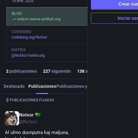
14 ene. 2026
Crear cu
BLOG
Iniciar se
notxor.nueva-actitud.org
CODEBERG
codeberg.org/Notxor
MATRIX
@
Notxor
:matrix.org
2
publicaciones
227
siguiendo
138
seguidores
Destacado
Publicaciones
Publicaciones y respuestas
Multimedia
Publicación
1
/
2
PUBLICACIONES FIJADAS
Notxor
14 ene.
@Notxor
Al ulmo duonputra kaj maljuna,