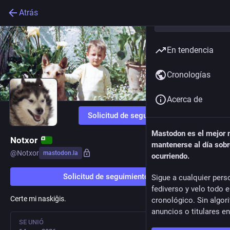
Atrás
En tendencia
Cronologías
Acerca de
Solicitud de seguimiento
Mastodon es el mejor
Notxor
mantenerse al día sobr
@
Notxor
mastodon.la
ocurriendo.
Solicitud de seguimiento
Sigue a cualquier pers
fediverso y velo todo 
Certe mi naskiĝis.
cronológico. Sin algor
anuncios o titulares e
SE UNIÓ