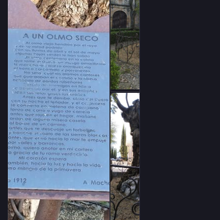
antaŭ ol vi disverŝos fajron brilan
en iu kabanaĉo de l' kamparo
ĉe flanko de aleo;
antaŭ ol vi alvenos al pereo
rompite de ventegoj el kulminoj;
antaŭ ol vin rulados la rivero
tra valoj kaj ravinoj,
mi volas, ulmo, noti en kajero
pri via ĉarma, freŝe verda frondo...
Esperas en ĉi tempo
la koro mia, antaŭ la viv-ondo,
same por si miraklon de l' printempo.
Antonio Machado
(Tradukis Fernando de Diego).