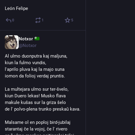
León Felipe
0
1
5
Notxor
14 ene.
@Notxor
Al ulmo duonputra kaj maljuna,
kiun la fulmo vundis,
l'aprilo pluva kaj la majo suna
iomon da folioj verdaj pruntis.
La multejara ulmo sur ter-ŝvelo,
kiun Duero lekas! Musko flava
makule kuŝas sur la griza ŝelo
de l' polvo-plena trunko preskaŭ kava.
Malsame ol en poploj bird-jubilaj
starantaj ĉe la vojoj, ĉe l' rivero