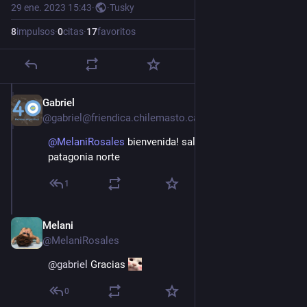
29 ene. 2023 15:43
·
·
Tusky
8
impulsos
·
0
citas
·
17
favoritos
Gabriel
29 ene. 2023
@gabriel@friendica.chilemasto.casa
@
MelaniRosales
bienvenida! saludos desde la
patagonia norte
1
Melani
29 ene. 2023
@MelaniRosales
@
gabriel
 Gracias 
0