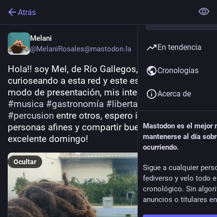
Atrás
Melani
En tendencia
@MelaniRosales@mastodon.la
Hola!! soy Mel, de Río Gallegos, Argentina, llegué 
Cronologías
curioseando a esta red y este es 
#
miprimertoot
 a 
modo de presentación, mis intereses son 
Acerca de
#
musica
#
gastronomía
#
libertad
#
viajes
#
percusion
 entre otros, espero interactuar con 
personas afines y compartir buenos momentos, 
Mastodon es el mejor
mantenerse al día sobr
excelente domingo!
ocurriendo.
Ocultar
Sigue a cualquier pers
fediverso y velo todo 
cronológico. Sin algor
anuncios o titulares e