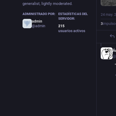
generalist, lightly moderated.
ADMINISTRADO POR:
ESTADÍSTICAS DEL
24 may. 
SERVIDOR:
admin
3
impulso
@admin
215
usuarios activos
Á
@