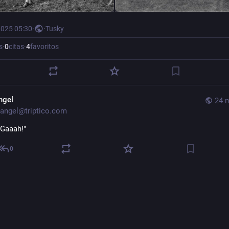
2025 05:30
·
·
Tusky
s
·
0
citas
·
4
favoritos
ngel
24 
angel@triptico.com
"Gaaah!"
0