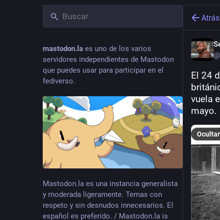
Atrás
S
mastodon.la
es uno de los varios
@
servidores independientes de Mastodon
que puedes usar para participar en el
El 24 d
fediverso.
britán
vuela e
mayo.
Ocultar
Mastodon.la es una instancia generalista
y moderada ligeramente. Temas con
respeto y sin desnudos innecesarios. El
español es preferido. / Mastodon.la is